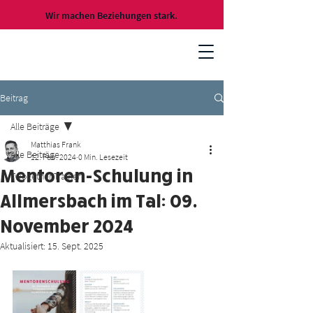
Wir machen Beziehungen stark.
Beitrag
Alle Beiträge
Matthias Frank
Alle Beiträge
12. Feb. 2024
0 Min. Lesezeit
Mentoren-Schulung in
Twogether Trainer
Allmersbach im Tal: 09.
November 2024
Aktualisiert:
15. Sept. 2025