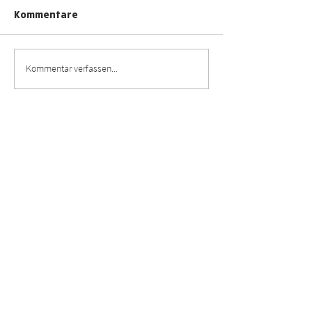
Kommentare
Kommentar verfassen...
Gute Beziehungen e.V.
Gute Beziehungen e.V.
Küterbruch 9, 18055 Rostock
info@gute-beziehungen.de
Impressum
Datenschutz
AGB