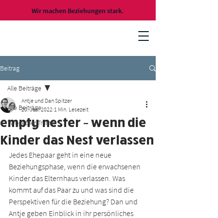
Wir machen Beziehungen stark.
Beitrag
Alle Beiträge
Antje und Dan Spitzer
Alle Beiträge
20. Jan. 2022
1 Min. Lesezeit
empty nester – wenn die
Twogether Trainer
Kinder das Nest verlassen
Jedes Ehepaar geht in eine neue 
Beziehungsphase, wenn die erwachsenen 
Kinder das Elternhaus verlassen. Was 
kommt auf das Paar zu und was sind die 
Perspektiven für die Beziehung? Dan und 
Antje geben Einblick in ihr persönliches 