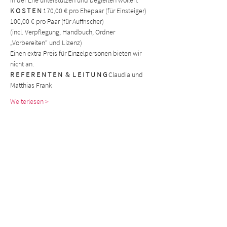
in der Ehe unterstützen und begleiten wollen.
K O S T E N
 170,00 € pro Ehepaar (für Einsteiger) 
100,00 € pro Paar (für Auffrischer)
(incl. Verpflegung, Handbuch, Ordner 
„Vorbereiten“ und Lizenz)
Einen extra Preis für Einzelpersonen bieten wir 
nicht an.
R E F E R E N T E N  &  L E I T U N G
 Claudia und 
Matthias Frank
Weiterlesen >
Gute Beziehungen e.V.