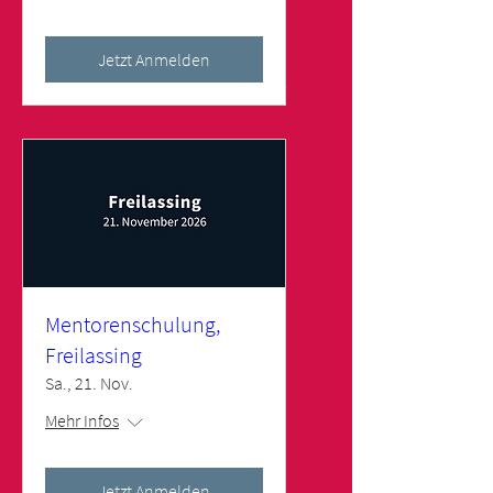
Frauke und Markus
Jetzt Anmelden
Scheffel
TRAINER NORDDEUTSCHLAND
Mentorenschulung,
Freilassing
Sa., 21. Nov.
Mehr Infos
Jetzt Anmelden